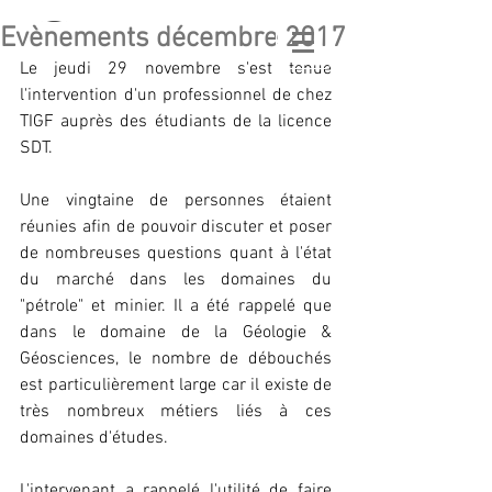
Evènements décembre 2017
GÉO
LATITUDE
GEOLOGICAL ASSOCIATION
Le jeudi 29 novembre s'est tenue 
l'intervention d'un professionnel de chez 
TIGF auprès des étudiants de la licence 
SDT. 
Une vingtaine de personnes étaient 
réunies afin de pouvoir discuter et poser 
de nombreuses questions quant à l'état 
du marché dans les domaines du 
"pétrole" et minier. Il a été rappelé que 
dans le domaine de la Géologie & 
Géosciences, le nombre de débouchés 
est particulièrement large car il existe de 
très nombreux métiers liés à ces 
domaines d'études.
L'intervenant a rappelé l'utilité de faire 