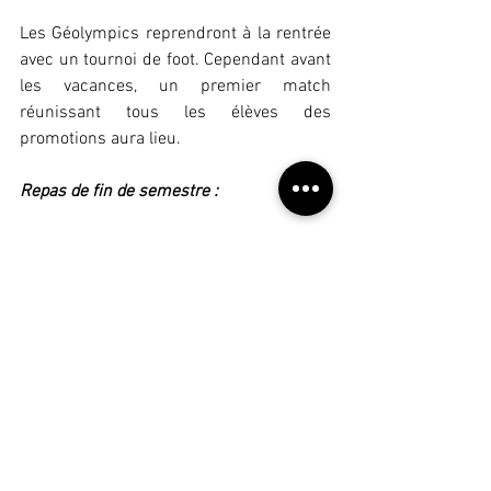
Les Géolympics reprendront à la rentrée 
avec un tournoi de foot. Cependant avant 
les vacances, un premier match 
réunissant tous les élèves des 
promotions aura lieu. 
Repas de fin de semestre : 
L'association propose aux étudiants et 
professeurs un repas de fin de semestre, 
si certains sont intéressés, prière de le 
faire savoir pour anticipier les 
réservations.
Commentaires