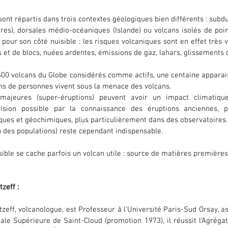
ont répartis dans trois contextes géologiques bien différents : subduc
ires), dorsales médio-océaniques (Islande) ou volcans isolés de poin
pour son côté nuisible : les risques volcaniques sont en effet très va
et de blocs, nuées ardentes, émissions de gaz, lahars, glissements d
00 volcans du Globe considérés comme actifs, une centaine apparais
ns de personnes vivent sous la menace des volcans. 
 majeures (super-éruptions) peuvent avoir un impact climatiqu
ision possible par la connaissance des éruptions anciennes, 
ques et géochimiques, plus particulièrement dans des observatoires.
n des populations) reste cependant indispensable.
sible se cache parfois un volcan utile : source de matières premières 
zeff : 
zeff, volcanologue, est Professeur à l'Université Paris-Sud Orsay, a
ale Supérieure de Saint-Cloud (promotion 1973), il réussit l'Agrégat