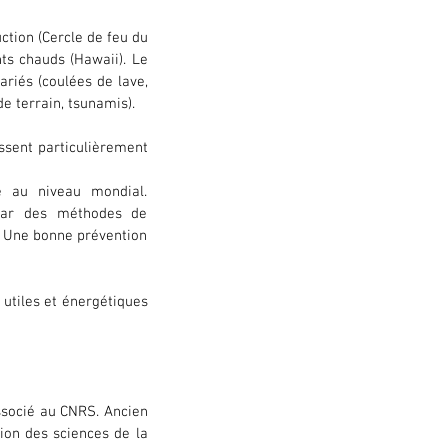
tion (Cercle de feu du 
ts chauds (Hawaii). Le 
riés (coulées de lave, 
e terrain, tsunamis).
sent particulièrement 
e au niveau mondial. 
par des méthodes de 
 Une bonne prévention 
utiles et énergétiques 
ssocié au CNRS. Ancien 
ion des sciences de la 