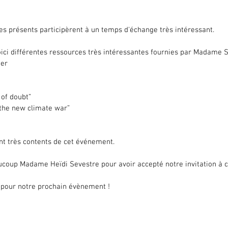
les présents participèrent à un temps d'échange très intéressant.
voici différentes ressources très intéressantes fournies par Madame S
ker
 of doubt”
“the new climate war”
ent très contents de cet événement.
oup Madame Heïdi Sevestre pour avoir accepté notre invitation à c
 pour notre prochain évènement !