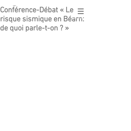
Conférence-Débat « Le
GÉO
LATITUDE
risque sismique en Béarn:
GEOLOGICAL ASSOCIATION
de quoi parle-t-on ? »