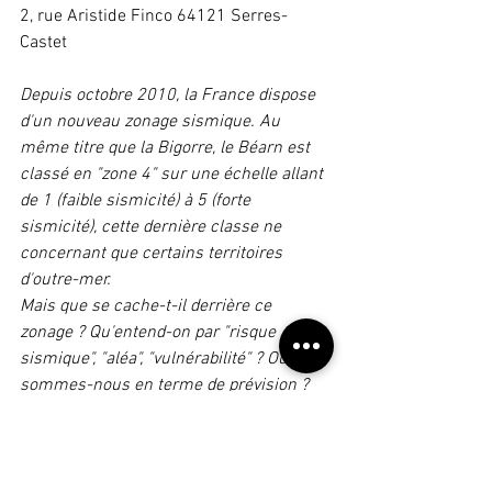
2, rue Aristide Finco 64121 Serres-
Castet
Depuis octobre 2010, la France dispose 
d'un nouveau zonage sismique. Au 
même titre que la Bigorre, le Béarn est 
classé en "zone 4" sur une échelle allant 
de 1 (faible sismicité) à 5 (forte 
sismicité), cette dernière classe ne 
concernant que certains territoires 
d'outre-mer.
Mais que se cache-t-il derrière ce 
zonage ? Qu'entend-on par "risque 
sismique", "aléa", "vulnérabilité" ? Où en 
sommes-nous en terme de prévision ? 
De prévention ?
Cette conférence, illustrée par un film 
réalisé en 2019 "Séisme pyrénéens, la 
tectonique du futur" et de nombreux 