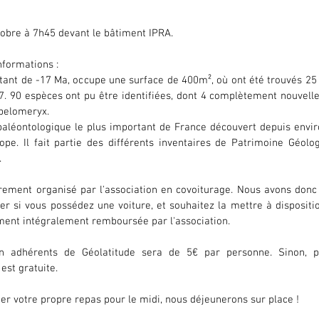
obre à 7h45 devant le bâtiment IPRA.
nformations : 
atant de -17 Ma, occupe une surface de 400m², où ont été trouvés 25
. 90 espèces ont pu être identifiées, dont 4 complètement nouvelles
pelomeryx.
 paléontologique le plus important de France découvert depuis enviro
pe. Il fait partie des différents inventaires de Patrimoine Géolog
.
èrement organisé par l'association en covoiturage. Nous avons donc 
er si vous possédez une voiture, et souhaitez la mettre à dispositio
ent intégralement remboursée par l'association.
n adhérents de Géolatitude sera de 5€ par personne. Sinon, 
 est gratuite.
er votre propre repas pour le midi, nous déjeunerons sur place !