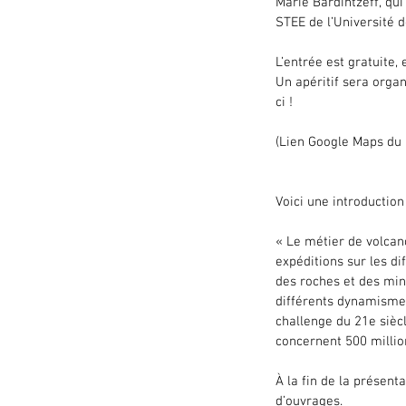
Marie Bardintzeff, qui
STEE de l’Université 
L’entrée est gratuite, 
Un apéritif sera organ
ci !
(Lien Google Maps du 
Voici une introduction
« Le métier de volcano
expéditions sur les di
des roches et des min
différents dynamismes
challenge du 21e siècl
concernent 500 millio
À la fin de la présen
d’ouvrages.