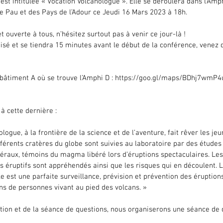
 est intitulée « Vocation Volcanologue ». Elle se déroulera dans l’Amp
de Pau et des Pays de l’Adour ce Jeudi 16 Mars 2023 à 18h.
et ouverte à tous, n’hésitez surtout pas à venir ce jour-là !
isé et se tiendra 15 minutes avant le début de la conférence, venez d
bâtiment A où se trouve l’Amphi D : https://goo.gl/maps/BDhj7wmP4
 à cette dernière :
logue, à la frontière de la science et de l’aventure, fait rêver les jeu
fférents cratères du globe sont suivies au laboratoire par des étude
éraux, témoins du magma libéré lors d’éruptions spectaculaires. Les
 éruptifs sont appréhendés ainsi que les risques qui en découlent. 
e est une parfaite surveillance, prévision et prévention des éruptions
ns de personnes vivant au pied des volcans. »
tation et de la séance de questions, nous organiserons une séance de