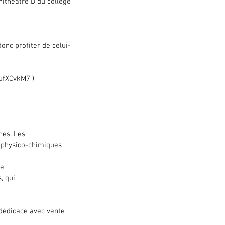
hithéâtre D du collège 
onc profiter de celui-
ufXCvkM7 )
nes. Les
s physico-chimiques 
Le
, qui
 dédicace avec vente 