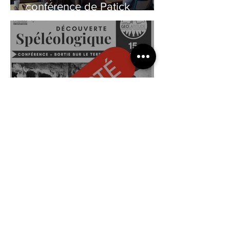
conférence de Patick
Degouve le 26/02/25
Date de la sortie du
15/03/2025 est reportée