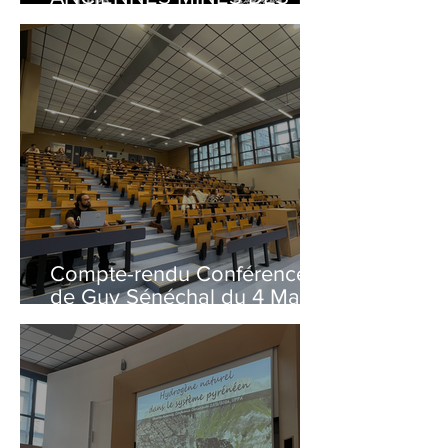
PYRÉNÉES - Patrimoine -
Explorations" présenté par
Louis de Pazzis
Compte-rendu Conférence
de Guy Sénéchal du 4 Mars
2026